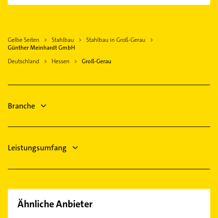
Schreiner
Hattersheim am Main
Bauunternehmen
Kelkheim (Taunus)
Dachdecker
Offenbach am Main
Gelbe Seiten
Stahlbau
Stahlbau in Groß-Gerau
Hausarzt
Günther Meinhardt GmbH
Allgemeinarzt
Deutschland
Hessen
Groß-Gerau
Arzt
Steuerberater
Phoniatrie
Branche
Logopädie
Maler
Leistungsumfang
Ähnliche Anbieter