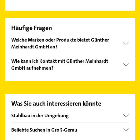
Häufige Fragen
Welche Marken oder Produkte bietet Günther
Meinhardt GmbH an?
Das Angebot umfasst unter anderem Fenster,
Wie kann ich Kontakt mit Günther Meinhardt
Geländer, Haustüren, Vordächer und Wintergärten.
GmbH aufnehmen?
Es ist sehr einfach Kontakt mit Günther Meinhardt
GmbH aufzunehmen. Einfach die passenden
Kontaktmöglichkeiten wie Adresse oder Mail in
unserem Kontaktdaten-Bereich auswählen. Hier
Was Sie auch interessieren könnte
finden Sie alle
Kontaktdaten
.
Stahlbau in der Umgebung
Flörsheim am Main
Beliebte Suchen in Groß-Gerau
Darmstadt