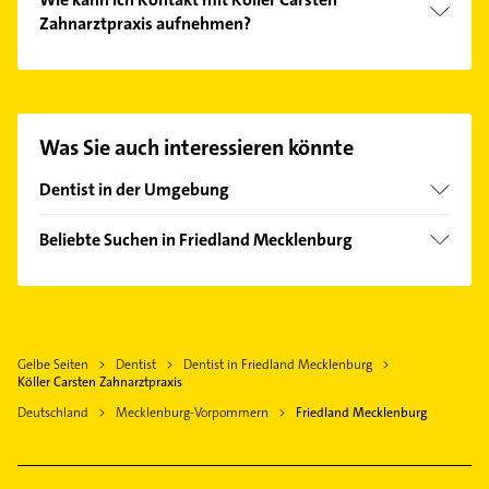
Zahnarztpraxis aufnehmen?
Es ist sehr einfach Kontakt mit Köller Carsten
Zahnarztpraxis aufzunehmen. Einfach die
passenden Kontaktmöglichkeiten wie Adresse oder
Mail in unserem Kontaktdaten-Bereich auswählen.
Was Sie auch interessieren könnte
Hier finden Sie alle
Kontaktdaten
.
Dentist in der Umgebung
Neubrandenburg
Beliebte Suchen in Friedland Mecklenburg
Anklam
Rechtsanwalt
Woldegk
Steuerberater
Burg Stargard
Klempner
Gelbe Seiten
Dentist
Dentist in Friedland Mecklenburg
Gasinstallateur
Köller Carsten Zahnarztpraxis
Sanitärinstallation
Deutschland
Mecklenburg-Vorpommern
Friedland Mecklenburg
Elektroinstallation
Elektriker