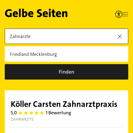
Finden
Köller Carsten Zahnarztpraxis
5,0
1 Bewertung
5.0
ZAHNÄRZTE