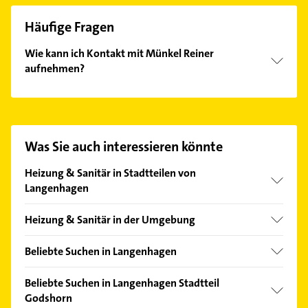
Häufige Fragen
Wie kann ich Kontakt mit Münkel Reiner
aufnehmen?
Es ist sehr einfach Kontakt mit Münkel Reiner
aufzunehmen. Einfach die passenden
Kontaktmöglichkeiten wie Adresse oder Mail in
unserem Kontaktdaten-Bereich auswählen. Hier
Was Sie auch interessieren könnte
finden Sie alle
Kontaktdaten
.
Heizung & Sanitär in Stadtteilen von
Langenhagen
Engelbostel
Heizung & Sanitär in der Umgebung
Kaltenweide
Hannover
Krähenwinkel
Beliebte Suchen in Langenhagen
Garbsen
Schulenburg
Kammerjäger
Seelze
Beliebte Suchen in Langenhagen Stadtteil
Bauunternehmen
Godshorn
Isernhagen