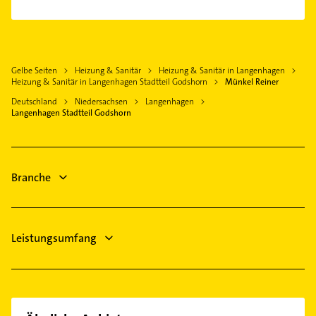
Bestatter
Burgwedel
Bauunternehmen
Rechtsanwalt
Wedemark
Fensterbauer
Gartenbau & Landschaftsbau
Hemmingen Hannover
Fenster
Klempner
Gelbe Seiten
Heizung & Sanitär
Heizung & Sanitär in Langenhagen
Ronnenberg
Rechtsanwalt
Heizung & Sanitär in Langenhagen Stadtteil Godshorn
Münkel Reiner
Gasinstallateur
Gehrden Hannover
Klempner
Deutschland
Niedersachsen
Langenhagen
Sanitärinstallation
Laatzen
Gasinstallateur
Langenhagen Stadtteil Godshorn
Steuerberater
Sanitärinstallation
Zahnarzt
Elektroinstallation
Elektriker
Branche
Elektro Reparatur
Leistungsumfang