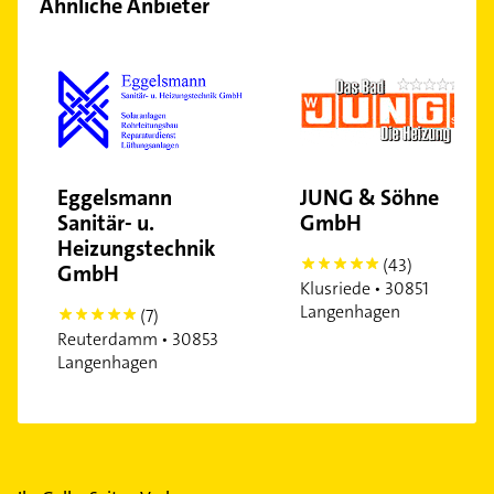
Ähnliche Anbieter
Eggelsmann
JUNG & Söhne
Sanitär- u.
GmbH
Heizungstechnik
(43)
5
GmbH
Klusriede • 30851
Langenhagen
(7)
5
Reuterdamm • 30853
Langenhagen