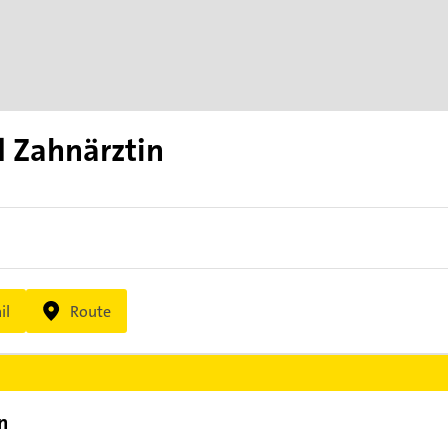
id Zahnärztin
il
Route
n