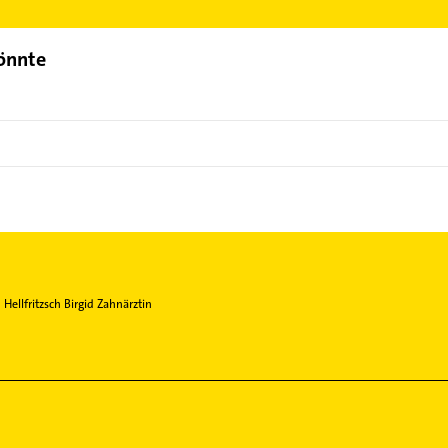
Bereich auswählen. Hier finden Sie alle
Kontaktdaten
.
könnte
Hellfritzsch Birgid Zahnärztin