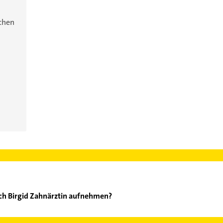
ichen
sch Birgid Zahnärztin aufnehmen?
llfritzsch Birgid Zahnärztin aufzunehmen. Einfach die passenden 