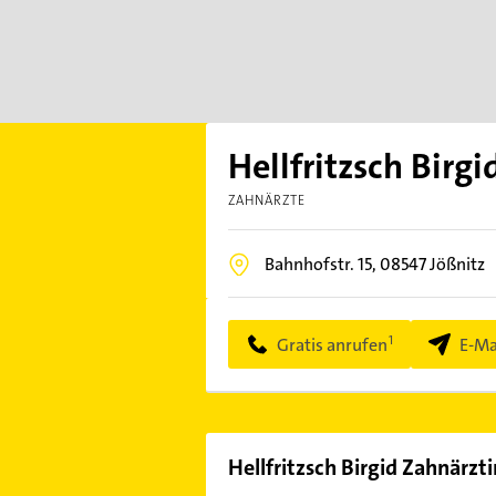
Hellfritzsch Birg
ZAHNÄRZTE
Bahnhofstr. 15,
08547
Jößnitz
Gratis anrufen
E-Ma
Hellfritzsch Birgid Zahnärzti