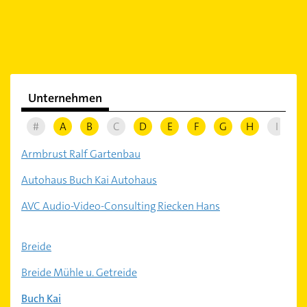
Unternehmen
#
A
B
C
D
E
F
G
H
I
J
Armbrust Ralf Gartenbau
Autohaus Buch Kai Autohaus
AVC Audio-Video-Consulting Riecken Hans
Breide
Breide Mühle u. Getreide
Buch Kai