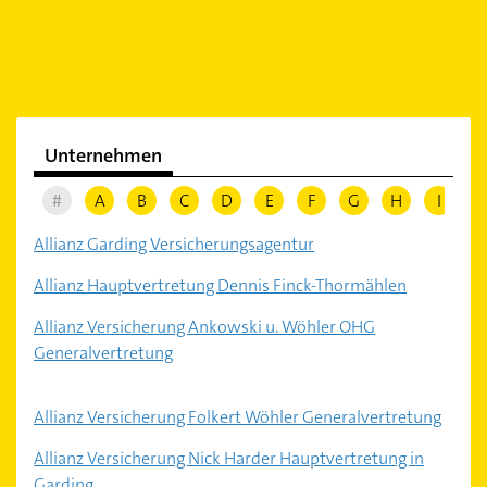
Unternehmen
#
A
B
C
D
E
F
G
H
I
J
Allianz Garding Versicherungsagentur
Allianz Hauptvertretung Dennis Finck-Thormählen
Allianz Versicherung Ankowski u. Wöhler OHG
Generalvertretung
Allianz Versicherung Folkert Wöhler Generalvertretung
Allianz Versicherung Nick Harder Hauptvertretung in
Garding