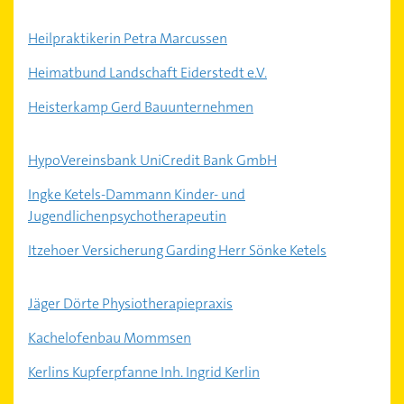
Heilpraktikerin Petra Marcussen
Heimatbund Landschaft Eiderstedt e.V.
Heisterkamp Gerd Bauunternehmen
HypoVereinsbank UniCredit Bank GmbH
Ingke Ketels-Dammann Kinder- und
Jugendlichenpsychotherapeutin
Itzehoer Versicherung Garding Herr Sönke Ketels
Jäger Dörte Physiotherapiepraxis
Kachelofenbau Mommsen
Kerlins Kupferpfanne Inh. Ingrid Kerlin