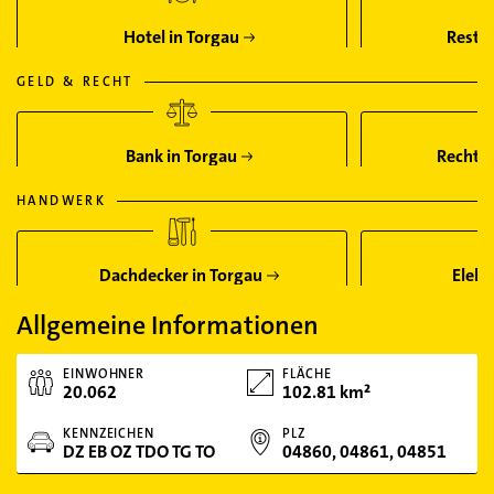
Hotel in Torgau
Restau
GELD & RECHT
Bank in Torgau
Rechtsa
HANDWERK
Dachdecker in Torgau
Elekt
Allgemeine Informationen
EINWOHNER
FLÄCHE
20.062
102.81 km²
KENNZEICHEN
PLZ
DZ EB OZ TDO TG TO
04860, 04861, 04851