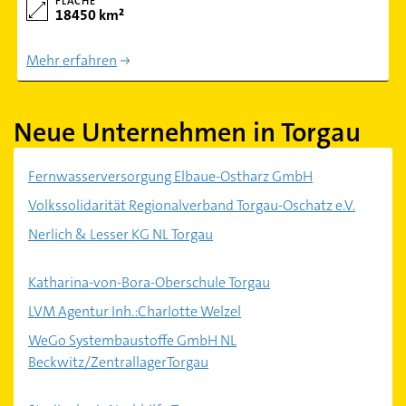
FLÄCHE
18450 km²
Mehr erfahren
Neue Unternehmen in Torgau
Fernwasserversorgung Elbaue-Ostharz GmbH
Volkssolidarität Regionalverband Torgau-Oschatz e.V.
Nerlich & Lesser KG NL Torgau
Katharina-von-Bora-Oberschule Torgau
LVM Agentur Inh.:Charlotte Welzel
WeGo Systembaustoffe GmbH NL
Beckwitz/ZentrallagerTorgau