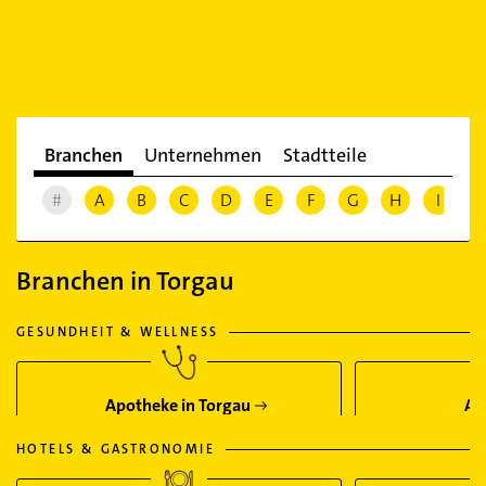
Branchen
Unternehmen
Stadtteile
#
A
B
C
D
E
F
G
H
I
J
Branchen in Torgau
GESUNDHEIT & WELLNESS
Apotheke in Torgau
Ar
HOTELS & GASTRONOMIE