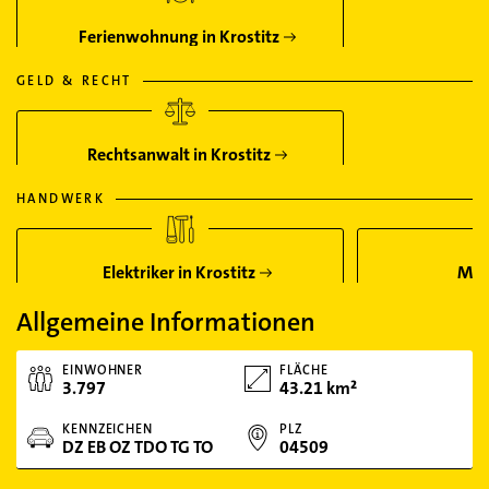
Ferienwohnung in Krostitz
GELD & RECHT
Rechtsanwalt in Krostitz
HANDWERK
Elektriker in Krostitz
Male
Allgemeine Informationen
EINWOHNER
FLÄCHE
3.797
43.21 km²
KENNZEICHEN
PLZ
DZ EB OZ TDO TG TO
04509