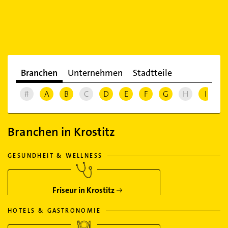
Branchen
Unternehmen
Stadtteile
#
A
B
C
D
E
F
G
H
I
J
Branchen in Krostitz
GESUNDHEIT & WELLNESS
Friseur in Krostitz
HOTELS & GASTRONOMIE