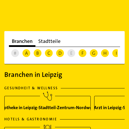
Branchen
Stadtteile
#
A
B
C
D
E
F
G
H
I
J
Branchen in Leipzig
GESUNDHEIT & WELLNESS
Apotheke in Leipzig-Stadtteil-Zentrum-Nordwest
Arzt in Leipzig-S
HOTELS & GASTRONOMIE