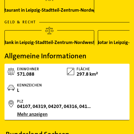
estaurant in Leipzig-Stadtteil-Zentrum-Nordwest
GELD & RECHT
Bank in Leipzig-Stadtteil-Zentrum-Nordwest
Notar in Leipzig-
Allgemeine Informationen
EINWOHNER
FLÄCHE
571.088
297.8 km²
KENNZEICHEN
L
PLZ
04107, 04319, 04207, 04316, 04109, 04159, 04299, 04275, 04288, 04179, 04277, 04249, 04105, 04158, 04349, 04157, 04178, 04205, 04356, 04289, 04315, 04155, 04103, 04329, 04129, 04317, 04177, 04229, 04328, 04209, 04279, 04347, 04318, 04357, 04001, 04111, 04134, 04139, 04165, 04175, 04183, 04187, 041
Mehr anzeigen