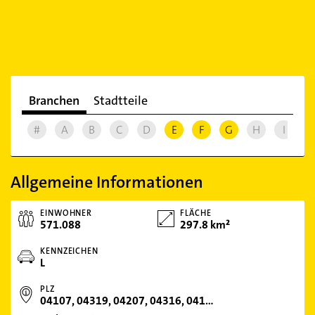
Branchen
Stadtteile
#
A
B
C
D
E
F
G
H
I
J
Allgemeine Informationen
EINWOHNER
FLÄCHE
571.088
297.8 km²
KENNZEICHEN
L
PLZ
04107, 04319, 04207, 04316, 04109, 04159, 04299, 04275, 04288, 04179, 04277, 04249, 04105, 04158, 04349, 04157, 04178, 04205, 04356, 04289, 04315, 04155, 04103, 04329, 04129, 04317, 04177, 04229, 04328, 04209, 04279, 04347, 04318, 04357, 04001, 04111, 04134, 04139, 04165, 04175, 04183, 04187, 041