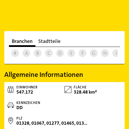
Branchen
Stadtteile
#
A
B
C
D
E
F
G
H
I
J
Allgemeine Informationen
EINWOHNER
FLÄCHE
547.172
328.48 km²
KENNZEICHEN
DD
PLZ
01328, 01067, 01277, 01465, 01324, 01187, 01237, 01159, 01109, 01156, 01279, 01099, 01097, 01157, 01217, 01326, 01069, 01307, 01108, 01239, 01189, 01139, 01257, 01309, 01169, 01219, 01259, 01129, 01127, 01071, 01141, 01287