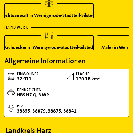
Rechtsanwalt in Wernigerode-Stadtteil-Silstedt
HANDWERK
Dachdecker in Wernigerode-Stadtteil-Silstedt
Maler in Wernig
Allgemeine Informationen
EINWOHNER
FLÄCHE
32.911
170.18 km²
KENNZEICHEN
HBS HZ QLB WR
PLZ
38855, 38879, 38875, 38841
Landkreis Harz