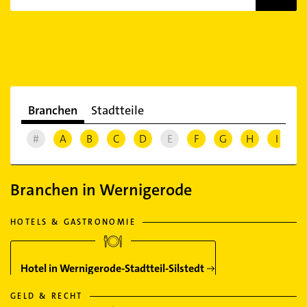
Branchen
Stadtteile
#
A
B
C
D
E
F
G
H
I
J
Branchen in Wernigerode
HOTELS & GASTRONOMIE
Hotel in Wernigerode-Stadtteil-Silstedt
GELD & RECHT