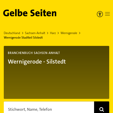
Gelbe Seiten
Deutschland
Sachsen-Anhalt
Harz
Wernigerode
Wernigerode Stadtteil Silstedt
BRANCHENBUCH SACHSEN-ANHALT
Wernigerode - Silstedt
Stichwort, Name, Telefon