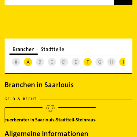
Branchen
Stadtteile
#
A
B
C
D
E
F
G
H
I
J
Branchen in Saarlouis
GELD & RECHT
Steuerberater in Saarlouis-Stadtteil-Steinrausch
Allgemeine Informationen