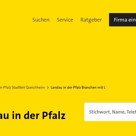
Suchen
Service
Ratgeber
Firma ei
er Pfalz Stadtteil Queichheim
Landau in der Pfalz Branchen mit L
u in der Pfalz
Stichwort, Name, Tele