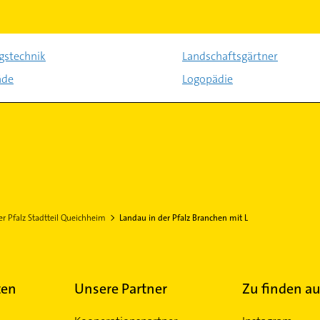
gstechnik
Landschaftsgärtner
äde
Logopädie
er Pfalz Stadtteil Queichheim
Landau in der Pfalz Branchen mit L
ten
Unsere Partner
Zu finden au