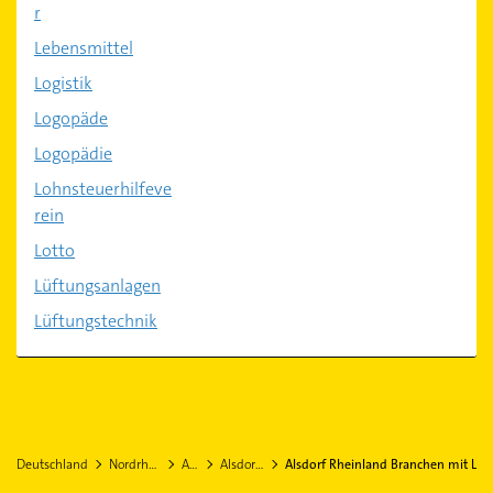
r
Lebensmittel
Logistik
Logopäde
Logopädie
Lohnsteuerhilfeve
rein
Lotto
Lüftungsanlagen
Lüftungstechnik
Deutschland
Nordrhein-Westfalen
Aachen
Alsdorf Rheinland
Alsdorf Rheinland Branchen mit L