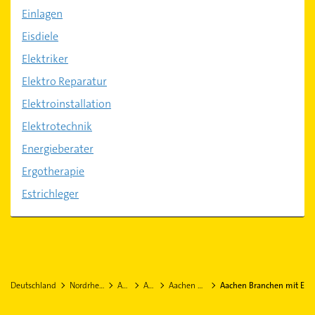
Einlagen
Eisdiele
Elektriker
Elektro Reparatur
Elektroinstallation
Elektrotechnik
Energieberater
Ergotherapie
Estrichleger
Deutschland
Nordrhein-Westfalen
Aachen
Aachen
Aachen Stadtteil Brand
Aachen Branchen mit E