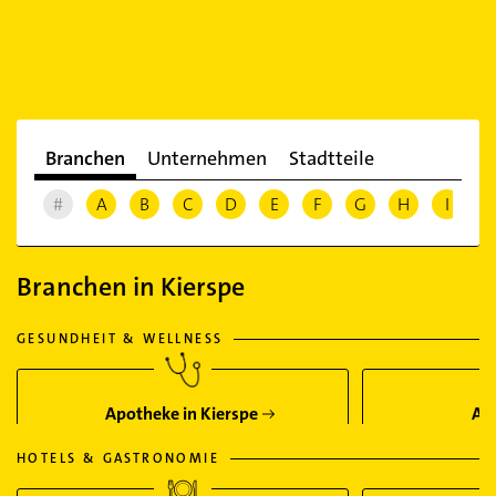
Branchen
Unternehmen
Stadtteile
#
A
B
C
D
E
F
G
H
I
J
Branchen in Kierspe
GESUNDHEIT & WELLNESS
Apotheke in Kierspe
Arz
HOTELS & GASTRONOMIE