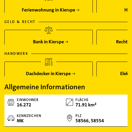
Ferienwohnung in Kierspe
Hot
GELD & RECHT
Bank in Kierspe
Rechtsa
HANDWERK
Dachdecker in Kierspe
Elektr
Allgemeine Informationen
EINWOHNER
FLÄCHE
16.272
71.91 km²
KENNZEICHEN
PLZ
MK
58566, 58554