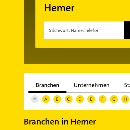
Hemer
Stichwort, Name, Telefon
Branchen
Unternehmen
St
#
A
B
C
D
E
F
G
H
Branchen in Hemer