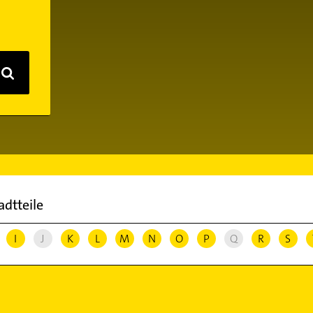
adtteile
I
J
K
L
M
N
O
P
Q
R
S