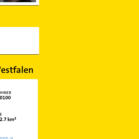
estfalen
OHNER
0100
E
2.7 km²
hren