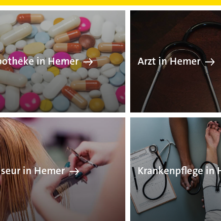
Apotheke in Hemer
Ar
potheke in Hemer
Arzt in Hemer
Friseur in Hemer
Kr
iseur in Hemer
Krankenpflege in