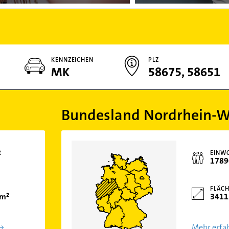
KENNZEICHEN
PLZ
MK
58675, 58651
Bundesland Nordrhein-W
R
EINW
1789
FLÄCH
km²
3411
Mehr erfa