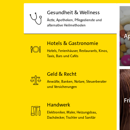
Gesundheit & Wellness
Ärzte, Apotheken, Pflegedienste und
alternative Heilmethoden
A
Hotels & Gastronomie
Hotels, Ferienhäuser, Restaurants, Kinos,
Taxis, Bars und Cafés
Geld & Recht
Anwälte, Banken, Notare, Steuerberater
und Versicherungen
Fr
Handwerk
Elektroniker, Maler, Heizungsbau,
Dachdecker, Tischler und Sanitär