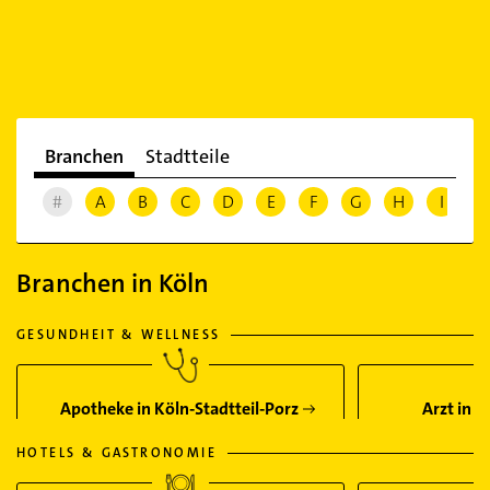
Branchen
Stadtteile
#
A
B
C
D
E
F
G
H
I
J
Branchen in Köln
GESUNDHEIT & WELLNESS
Apotheke in Köln-Stadtteil-Porz
Arzt in K
HOTELS & GASTRONOMIE