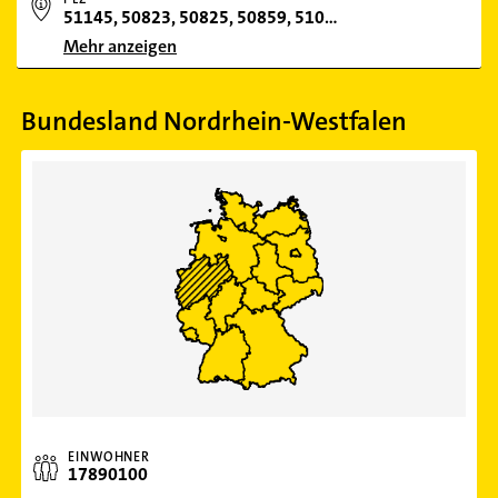
51145, 50823, 50825, 50859, 51063, 51149, 50679, 50968, 50827, 51109, 51103, 50996, 51061, 50670, 51147, 51069, 50999, 50737, 50769, 51143, 50931, 50667, 50858, 50997, 51065, 51107, 50939, 50733, 50933, 50677, 51105, 50765, 50735, 50969, 50937, 50739, 50935, 51067, 50678, 50668, 50767, 50674, 508
Mehr anzeigen
Bundesland Nordrhein-Westfalen
EINWOHNER
17890100