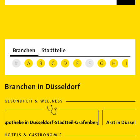
Branchen
Stadtteile
#
A
B
C
D
E
F
G
H
I
J
Branchen in Düsseldorf
GESUNDHEIT & WELLNESS
Apotheke in Düsseldorf-Stadtteil-Grafenberg
Arzt in Düsseld
HOTELS & GASTRONOMIE