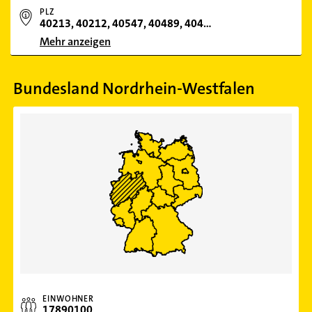
PLZ
40213, 40212, 40547, 40489, 40477, 40468, 40597, 40227, 40470, 40219, 40237, 40599, 40231, 40593, 40627, 40233, 40210, 40474, 40589, 40479, 40549, 40221, 40625, 40591, 40215, 40545, 40472, 40223, 40229, 40629, 40235, 40239, 40595, 40211, 40225, 40217, 40476, 40416, 40434, 40481, 40513, 40551, 406
Mehr anzeigen
Bundesland Nordrhein-Westfalen
EINWOHNER
17890100