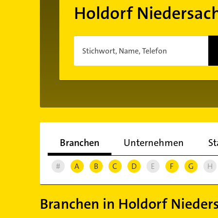
Holdorf Niedersac
Stichwort, Name, Telefon
Branchen
Unternehmen
St
#
A
B
C
D
E
F
G
H
Branchen in Holdorf Nieder