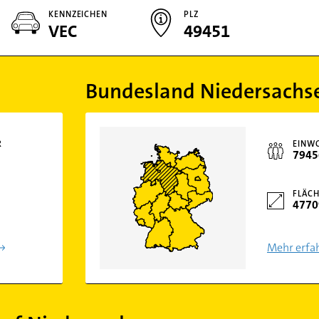
KENNZEICHEN
PLZ
VEC
49451
Bundesland Niedersachs
R
EINW
7945
FLÄCH
4770
Mehr erfa