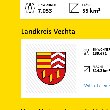
EINWOHNER
FLÄCHE
7.053
55 km²
Landkreis Vechta
EINWOHNE
139.671
FLÄCHE
814.2 km²
Mehr erfahren