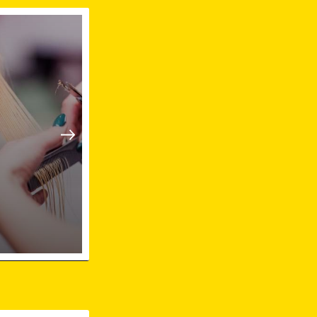
ersachsen
iseur in Holdorf Niedersachsen