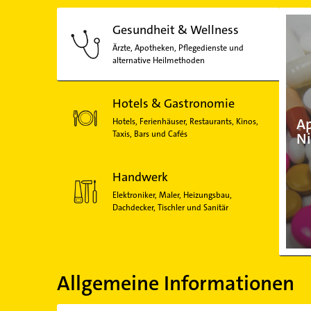
Gesundheit & Wellness
Ärzte, Apotheken, Pflegedienste und
alternative Heilmethoden
Hotels & Gastronomie
Ap
Hotels, Ferienhäuser, Restaurants, Kinos,
Taxis, Bars und Cafés
Ni
Handwerk
Elektroniker, Maler, Heizungsbau,
Dachdecker, Tischler und Sanitär
Allgemeine Informationen