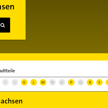
hsen
adtteile
I
J
K
L
M
N
O
P
Q
R
S
sachsen