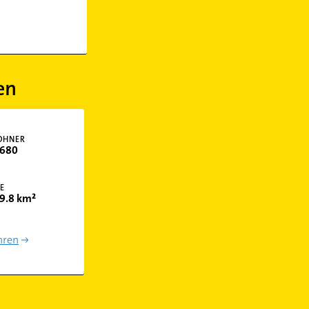
en
OHNER
680
E
9.8 km²
hren