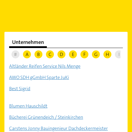
Unternehmen
#
A
B
C
D
E
F
G
H
I
J
Altländer Reifen Service Nils Menge
AWO SDH gGmbH Sparte JuKi
Best Sigrid
Blumen Hauschildt
Bücherei Grünendeich / Steinkirchen
Carstens Jonny Bauingenieur Dachdeckermeister