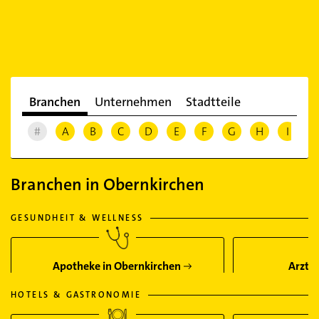
Branchen
Unternehmen
Stadtteile
#
A
B
C
D
E
F
G
H
I
J
Branchen in Obernkirchen
GESUNDHEIT & WELLNESS
Apotheke in Obernkirchen
Arzt i
HOTELS & GASTRONOMIE