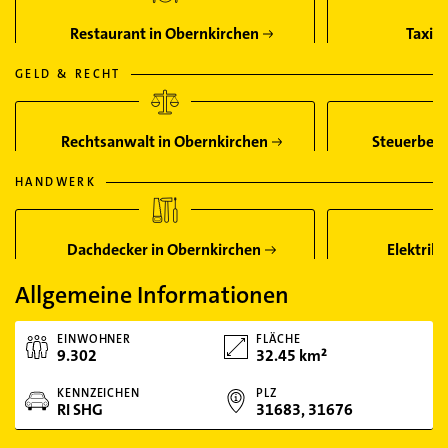
Restaurant in Obernkirchen
Taxi 
GELD & RECHT
Rechtsanwalt in Obernkirchen
Steuerbera
HANDWERK
Dachdecker in Obernkirchen
Elektrik
Allgemeine Informationen
EINWOHNER
FLÄCHE
9.302
32.45 km²
KENNZEICHEN
PLZ
RI SHG
31683, 31676