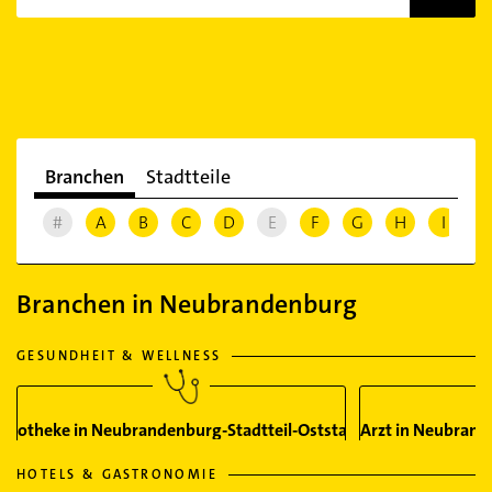
Branchen
Stadtteile
#
A
B
C
D
E
F
G
H
I
J
Branchen in Neubrandenburg
GESUNDHEIT & WELLNESS
Apotheke in Neubrandenburg-Stadtteil-Oststadt
Arzt in Neubrand
HOTELS & GASTRONOMIE