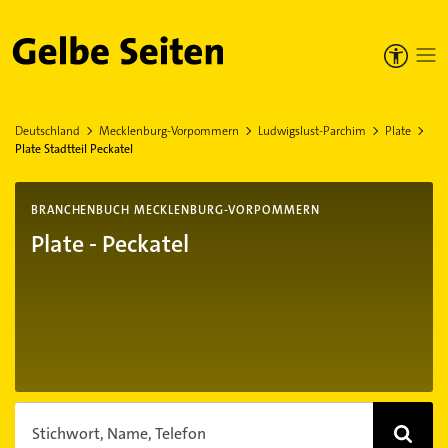
Gelbe Seiten
Deutschland
Mecklenburg-Vorpommern
Ludwigslust-Parchim
Plate
Plate Stadtteil Peckatel
BRANCHENBUCH MECKLENBURG-VORPOMMERN
Plate - Peckatel
Stichwort, Name, Telefon