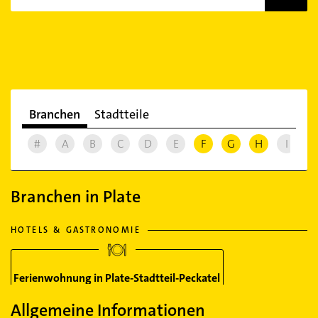
Branchen
Stadtteile
#
A
B
C
D
E
F
G
H
I
J
Branchen in Plate
HOTELS & GASTRONOMIE
Ferienwohnung in Plate-Stadtteil-Peckatel
Allgemeine Informationen