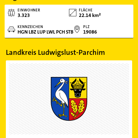
EINWOHNER
FLÄCHE
3.323
22.14 km²
KENNZEICHEN
PLZ
HGN LBZ LUP LWL PCH STB
19086
Landkreis Ludwigslust-Parchim