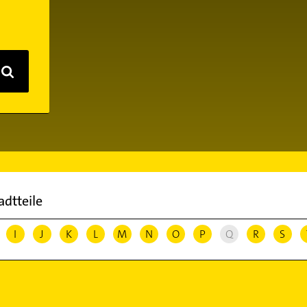
adtteile
I
J
K
L
M
N
O
P
Q
R
S