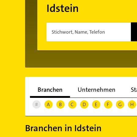
Idstein
Stichwort, Name, Telefon
Branchen
Unternehmen
St
#
A
B
C
D
E
F
G
H
Branchen in Idstein