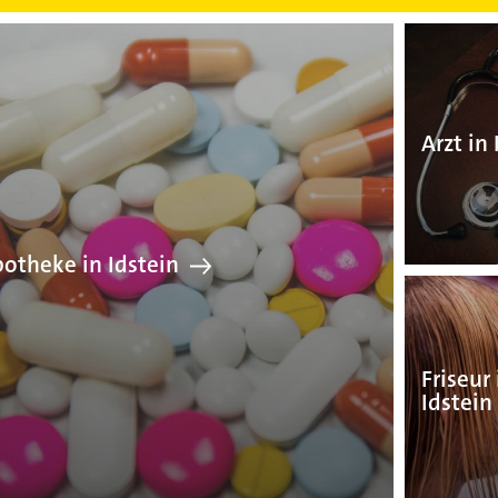
Apotheke in Idstein
Arzt in 
otheke in Idstein
Friseur 
Idstein