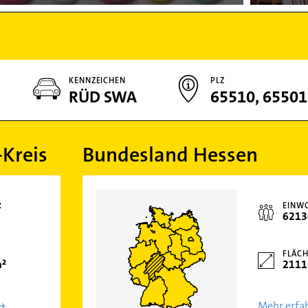
KENNZEICHEN
PLZ
RÜD SWA
65510, 65501
Kreis
Bundesland Hessen
R
EINW
6213
FLÄCH
m²
2111
Mehr erfa