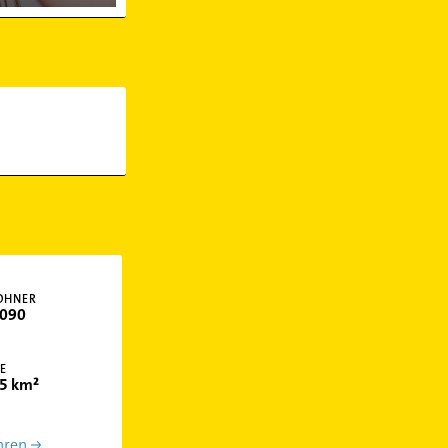
OHNER
090
E
5 km²
hren