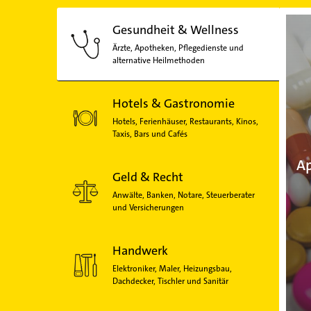
Gesundheit & Wellness
Ärzte, Apotheken, Pflegedienste und
alternative Heilmethoden
Hotels & Gastronomie
Hotels, Ferienhäuser, Restaurants, Kinos,
Taxis, Bars und Cafés
Ap
Geld & Recht
Anwälte, Banken, Notare, Steuerberater
und Versicherungen
Handwerk
Elektroniker, Maler, Heizungsbau,
Dachdecker, Tischler und Sanitär