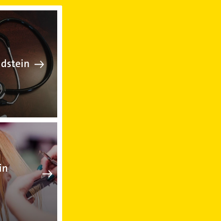
Arzt in Idstein
Idstein
Friseur in Idstein
in