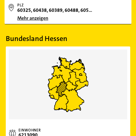
PLZ
60325, 60438, 60389, 60488, 60528, 60599, 65929, 60314, 60323, 60329, 60311, 60594, 60385, 60486, 60439, 60322, 60316, 60326, 60327, 60549, 60437, 60388, 60487, 60313, 60433, 65931, 60435, 60431, 15234, 60386, 65936, 60489, 60310, 60596, 65934, 60598, 60320, 60529, 65933, 60318, 60308, 65908, 600
Mehr anzeigen
Bundesland Hessen
EINWOHNER
6213090