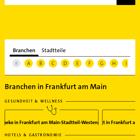
Branchen
Stadtteile
#
A
B
C
D
E
F
G
H
I
J
Branchen in Frankfurt am Main
GESUNDHEIT & WELLNESS
theke in Frankfurt am Main-Stadtteil-Westend-Süd
Arzt in Frankfurt a
HOTELS & GASTRONOMIE