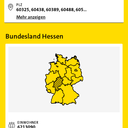
PLZ
60325, 60438, 60389, 60488, 60528, 60599, 65929, 60314, 60323, 60329, 60311, 60594, 60385, 60486, 60439, 60322, 60316, 60326, 60327, 60549, 60437, 60388, 60487, 60313, 60433, 65931, 60435, 60431, 15234, 60386, 65936, 60489, 60310, 60596, 65934, 60598, 60320, 60529, 65933, 60318, 60308, 65908, 600
Mehr anzeigen
Bundesland Hessen
EINWOHNER
6213090