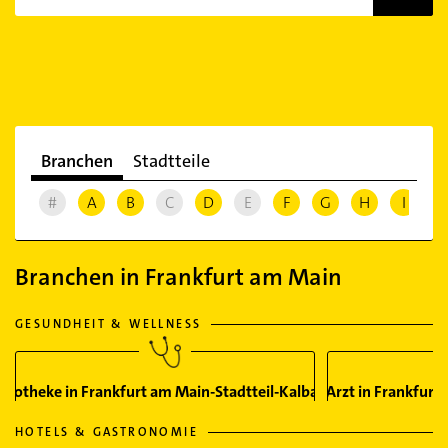
Branchen
Stadtteile
#
A
B
C
D
E
F
G
H
I
J
Branchen in Frankfurt am Main
GESUNDHEIT & WELLNESS
Apotheke in Frankfurt am Main-Stadtteil-Kalbach
Arzt in Frankfurt
HOTELS & GASTRONOMIE