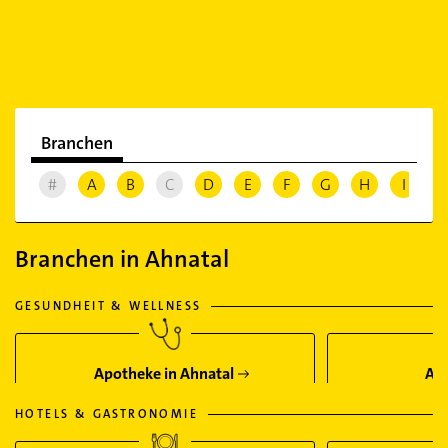
Branchen
#
A
B
C
D
E
F
G
H
I
J
Branchen in Ahnatal
GESUNDHEIT & WELLNESS
Apotheke in Ahnatal
Arz
HOTELS & GASTRONOMIE