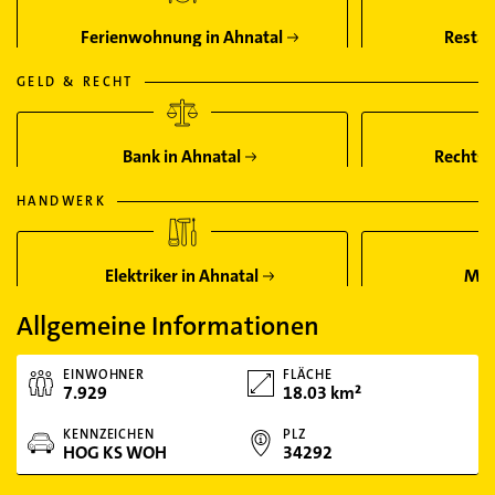
Ferienwohnung in Ahnatal
Restau
GELD & RECHT
Bank in Ahnatal
Rechtsa
HANDWERK
Elektriker in Ahnatal
Mal
Allgemeine Informationen
EINWOHNER
FLÄCHE
7.929
18.03 km²
KENNZEICHEN
PLZ
HOG KS WOH
34292