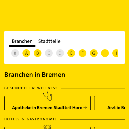
Branchen
Stadtteile
#
A
B
C
D
E
F
G
H
I
J
Branchen in Bremen
GESUNDHEIT & WELLNESS
Apotheke in Bremen-Stadtteil-Horn
Arzt in Br
HOTELS & GASTRONOMIE