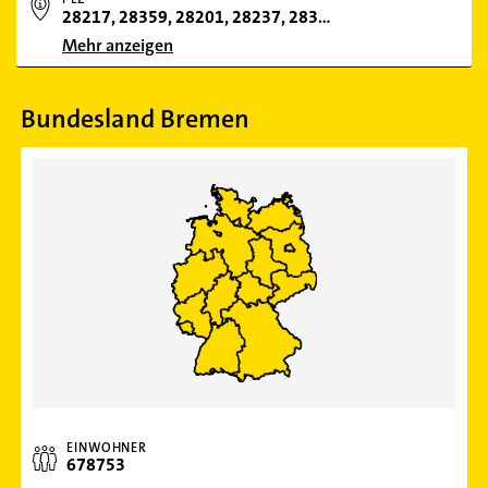
28217, 28359, 28201, 28237, 28355, 28195, 28357, 28329, 28199, 28205, 28325, 28259, 28757, 28759, 28239, 28207, 28717, 28209, 28213, 28307, 28197, 28219, 28777, 28215, 28719, 28203, 28309, 28279, 28211, 28277, 28779, 28755, 28327, 28080, 28221, 28241, 28261, 28281, 28311, 28331, 28701, 28721, 287
Mehr anzeigen
Bundesland Bremen
EINWOHNER
678753