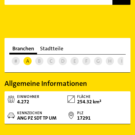
Branchen
Stadtteile
#
A
B
C
D
E
F
G
H
I
J
Allgemeine Informationen
EINWOHNER
FLÄCHE
4.272
254.32 km²
KENNZEICHEN
PLZ
ANG PZ SDT TP UM
17291