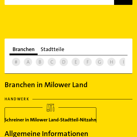
Branchen
Stadtteile
#
A
B
C
D
E
F
G
H
I
J
Branchen in Milower Land
HANDWERK
Schreiner in Milower Land-Stadtteil-Nitzahn
Allgemeine Informationen