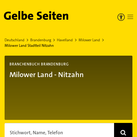
Gelbe Seiten
Deutschland
Brandenburg
Havelland
Milower Land
Milower Land Stadtteil Nitzahn
BRANCHENBUCH BRANDENBURG
Milower Land - Nitzahn
Stichwort, Name, Telefon