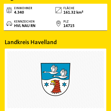
EINWOHNER
FLÄCHE
4.340
161.32 km²
KENNZEICHEN
PLZ
HVL NAU RN
14715
Landkreis Havelland