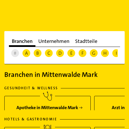
Branchen
Unternehmen
Stadtteile
#
A
B
C
D
E
F
G
H
I
J
Branchen in Mittenwalde Mark
GESUNDHEIT & WELLNESS
Apotheke in Mittenwalde Mark
Arzt in 
HOTELS & GASTRONOMIE