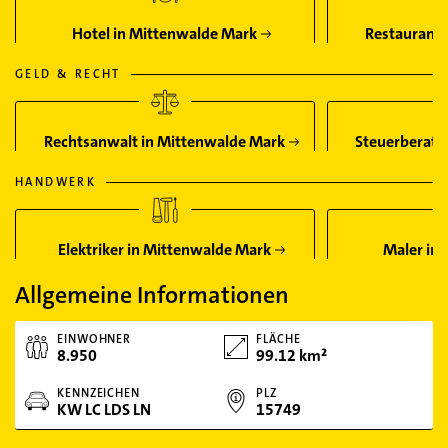
Hotel in Mittenwalde Mark
Restaurant 
GELD & RECHT
Rechtsanwalt in Mittenwalde Mark
Steuerberate
HANDWERK
Elektriker in Mittenwalde Mark
Maler in
Allgemeine Informationen
EINWOHNER
FLÄCHE
8.950
99.12 km²
KENNZEICHEN
PLZ
KW LC LDS LN
15749