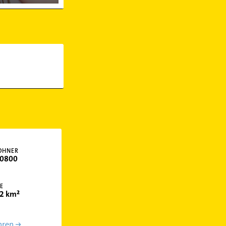
OHNER
0800
E
2 km²
hren