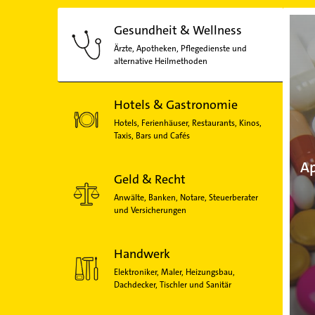
Gesundheit & Wellness
Ärzte, Apotheken, Pflegedienste und
alternative Heilmethoden
Hotels & Gastronomie
Hotels, Ferienhäuser, Restaurants, Kinos,
Taxis, Bars und Cafés
Ap
Geld & Recht
Anwälte, Banken, Notare, Steuerberater
und Versicherungen
Handwerk
Elektroniker, Maler, Heizungsbau,
Dachdecker, Tischler und Sanitär