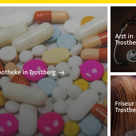
Apotheke in Trostberg
Arzt in
Trostbe
otheke in Trostberg
Friseur 
Trostbe