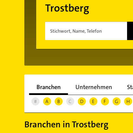
Trostberg
Stichwort, Name, Telefon
Branchen
Unternehmen
St
#
A
B
C
D
E
F
G
H
Branchen in Trostberg