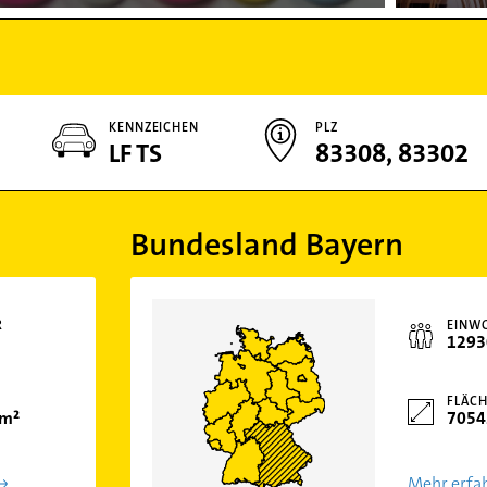
KENNZEICHEN
PLZ
LF TS
83308, 83302
Bundesland Bayern
R
EINW
1293
FLÄCH
km²
7054
Mehr erfa