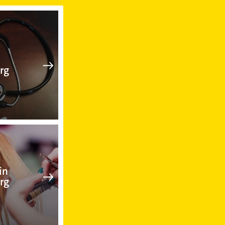
Arzt in Trostberg
rg
Friseur in Trostberg
in
rg