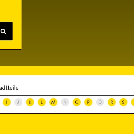
adtteile
I
J
K
L
M
N
O
P
Q
R
S