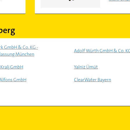
berg
rk GmbH & Co. KG -
Adolf Würth GmbH & Co. K
lassung München
 Kralj GmbH
Yalniz Ümüt
Alfons GmbH
ClearWater Bayern