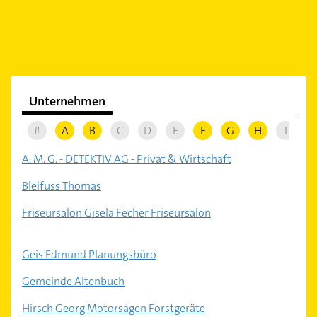
Unternehmen
#
A
B
C
D
E
F
G
H
I
J
A. M. G. - DETEKTIV AG - Privat & Wirtschaft
Bleifuss Thomas
Friseursalon Gisela Fecher Friseursalon
Geis Edmund Planungsbüro
Gemeinde Altenbuch
Hirsch Georg Motorsägen Forstgeräte