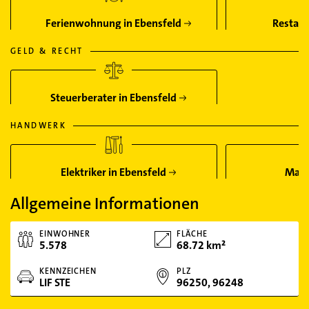
Ferienwohnung in Ebensfeld
Restaur
GELD & RECHT
Steuerberater in Ebensfeld
HANDWERK
Elektriker in Ebensfeld
Male
Allgemeine Informationen
EINWOHNER
FLÄCHE
5.578
68.72 km²
KENNZEICHEN
PLZ
LIF STE
96250, 96248