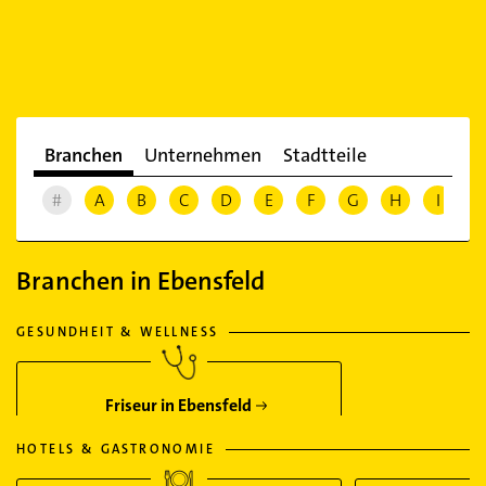
Branchen
Unternehmen
Stadtteile
#
A
B
C
D
E
F
G
H
I
J
Branchen in Ebensfeld
GESUNDHEIT & WELLNESS
Friseur in Ebensfeld
HOTELS & GASTRONOMIE