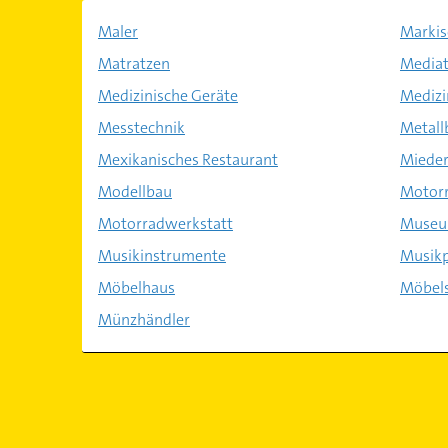
Maler
Markis
Matratzen
Mediat
Medizinische Geräte
Medizi
Messtechnik
Metall
Mexikanisches Restaurant
Miede
Modellbau
Motor
Motorradwerkstatt
Muse
Musikinstrumente
Musik
Möbelhaus
Möbels
Münzhändler