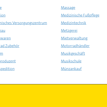
e
Massage
ion
Medizinische Fußpflege
nisches Versorgungszentrum
Medizintechnik
bau
Metzgerei
rwaren
Mietverwaltung
rad Zubehör
Motorradhändler
um
Musikgeschäft
produzent
Musikschule
pedition
Münzankauf