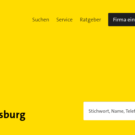
Suchen
Service
Ratgeber
Firma ei
sburg
Stichwort, Name, Tele