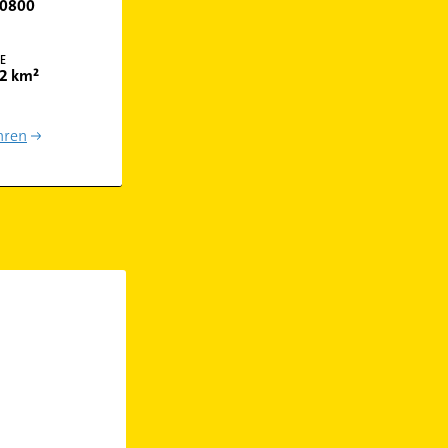
0800
E
2 km²
hren