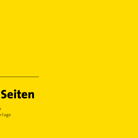
r
rlage