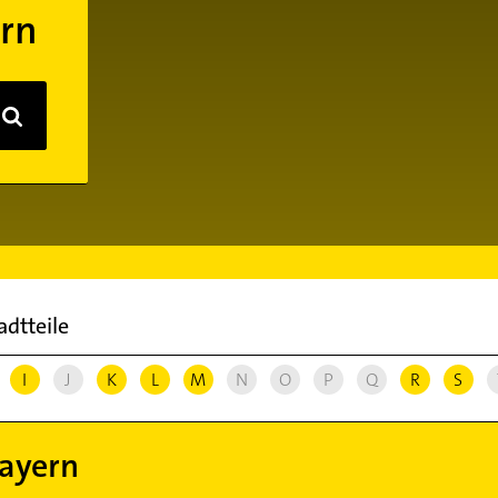
ern
adtteile
I
J
K
L
M
N
O
P
Q
R
S
bayern