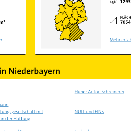
1293
FLÄCH
km²
7054
Mehr erfa
in Niederbayern
Huber Anton Schreinerei
mann
tungsgesellschaft mit
NULL und EINS
änkter Haftung