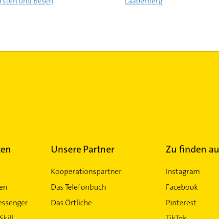
rsten und Besen
Laaberberg
ten
Unsere Partner
Zu finden au
Kooperationspartner
Instagram
ten
Das Telefonbuch
Facebook
essenger
Das Örtliche
Pinterest
Skill
TikTok