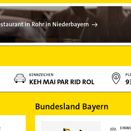
Restaurant in
staurant in Rohr in Niederbayern
KENNZEICHEN
PL
KEH MAI PAR RID ROL
9
Bundesland Bayern
R
EINW