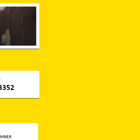
 Rohr in Niederbayern
Z
3352
OHNER