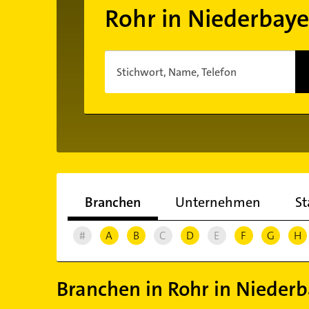
Rohr in Niederbay
Stichwort, Name, Telefon
Branchen
Unternehmen
St
#
A
B
C
D
E
F
G
H
Branchen in Rohr in Nieder