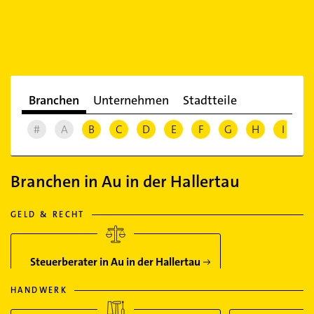
Branchen
Unternehmen
Stadtteile
#
A
B
C
D
E
F
G
H
I
J
Branchen in Au in der Hallertau
GELD & RECHT
Steuerberater in Au in der Hallertau
HANDWERK