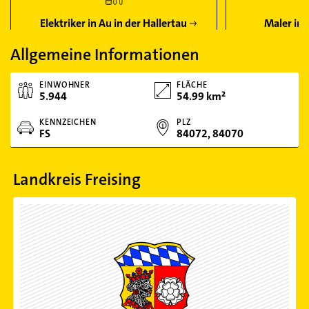
Elektriker in Au in der Hallertau
Maler in 
Allgemeine Informationen
EINWOHNER
FLÄCHE
5.944
54.99 km²
KENNZEICHEN
PLZ
FS
84072, 84070
Landkreis Freising