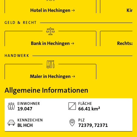
Hotel in Hechingen
Kino
GELD & RECHT
Bank in Hechingen
Rechtsan
HANDWERK
Maler in Hechingen
Allgemeine Informationen
EINWOHNER
FLÄCHE
19.047
66.41 km²
KENNZEICHEN
PLZ
BL HCH
72379, 72371