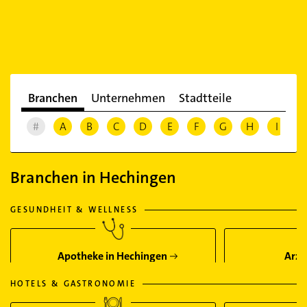
Branchen
Unternehmen
Stadtteile
#
A
B
C
D
E
F
G
H
I
J
Branchen in Hechingen
GESUNDHEIT & WELLNESS
Apotheke in Hechingen
Arzt
HOTELS & GASTRONOMIE