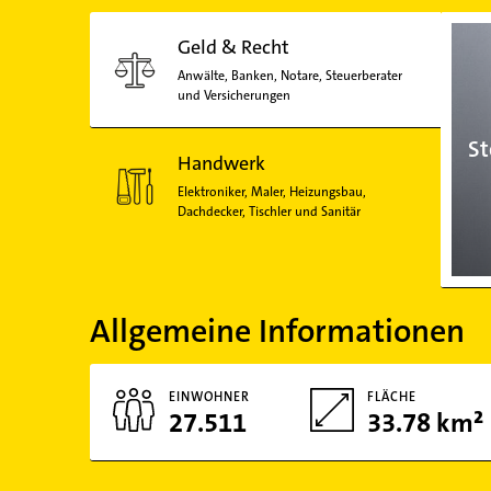
Geld & Recht
Anwälte, Banken, Notare, Steuerberater
und Versicherungen
St
Handwerk
Elektroniker, Maler, Heizungsbau,
Dachdecker, Tischler und Sanitär
Allgemeine Informationen
EINWOHNER
FLÄCHE
27.511
33.78 km²