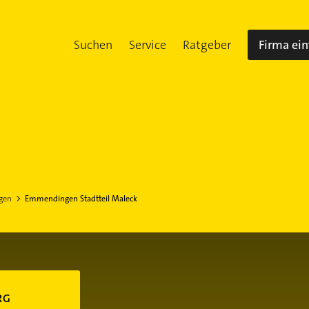
Suchen
Service
Ratgeber
Firma ei
gen
Emmendingen Stadtteil Maleck
RG