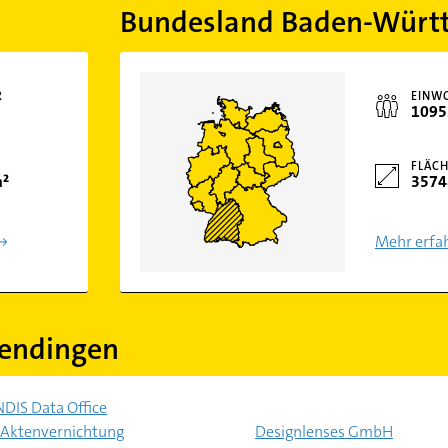
Bundesland Baden-Würt
R
EINW
1095
FLÄCH
m²
3574
Mehr erfa
endingen
IS Data Office
Aktenvernichtung
Designlenses GmbH