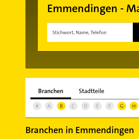
Emmendingen - Ma
Stichwort, Name, Telefon
Branchen
Stadtteile
#
A
B
C
D
E
F
G
H
Branchen in Emmendingen