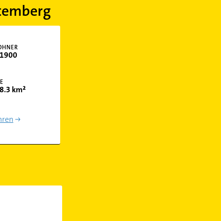
temberg
OHNER
1900
E
8.3 km²
hren