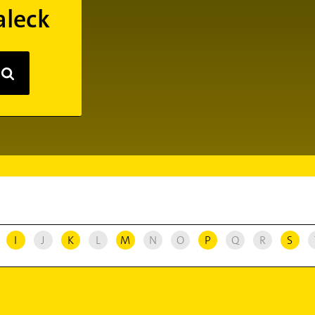
leck
I
J
K
L
M
N
O
P
Q
R
S