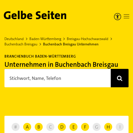
Gelbe Seiten
Deutschland
Baden-Württemberg
Breisgau-Hochschwarzwald
Buchenbach Breisgau
Buchenbach Breisgau Unternehmen
BRANCHENBUCH BADEN-WÜRTTEMBERG
Unternehmen in Buchenbach Breisgau
Stichwort, Name, Telefon
#
A
B
C
D
E
F
G
H
I
J