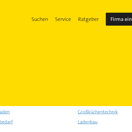
Suchen
Service
Ratgeber
Firma ei
laden
Großküchentechnik
bedarf
Ladenbau