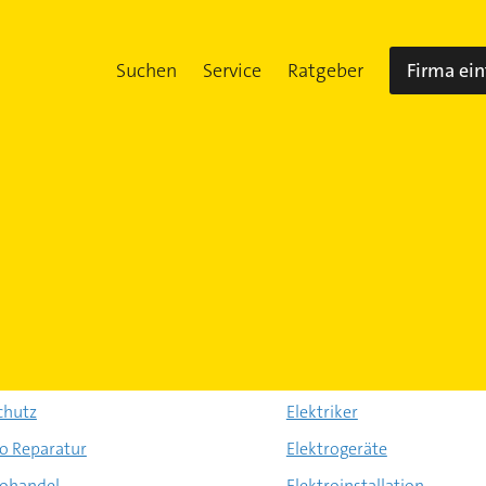
Suchen
Service
Ratgeber
Firma ei
chutz
Elektriker
ro Reparatur
Elektrogeräte
rohandel
Elektroinstallation