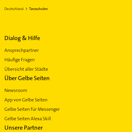
EINWOHNER
FLÄCHE
2.158.130,00
16.202,40 km²
Deutschland
Tanzschulen
Lübeck
Kiel
Elmshorn
Erfurt
Gera
Jena
No
Tanzschulen in Schleswig-Holstein
Dialog & Hilfe
Ansprechpartner
Häufige Fragen
Übersicht aller Städte
Über Gelbe Seiten
Newsroom
App von Gelbe Seiten
Gelbe Seiten für Messenger
Gelbe Seiten Alexa Skill
Unsere Partner