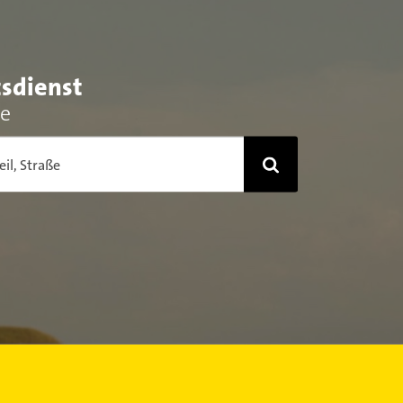
tsdienst
he
eil, Straße