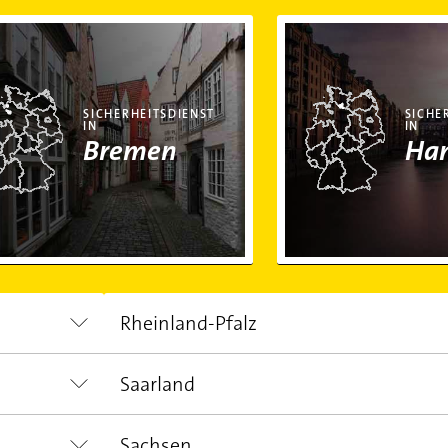
rheitsdienst in Bremen
Sicherheitsdienst in H
SICHERHEITSDIENST
SICHE
IN
IN
Bremen
Ha
Rheinland-Pfalz
Saarland
EINWOHNER
FLÄCHE
4.066.050,00
19.858,00 km²
Sachsen