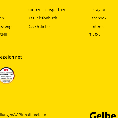
 Niedersachsen
Kooperationspartner
Instagram
Sicherheitsdi
ten
Das Telefonbuch
Facebook
hein-Westfalen
essenger
Das Örtliche
Pinterest
Skill
TikTok
ezeichnet
llungen
AGB
Inhalt melden