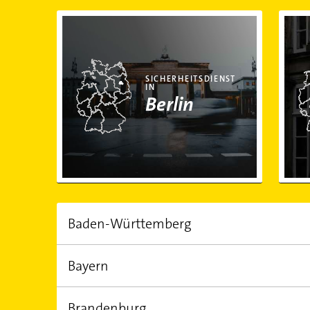
Sicherheitsdienst in Berlin
Siche
SICHERHEITSDIENST
IN
Berlin
Baden-Württemberg
Bayern
EINWOHNER
FLÄCHE
10.951.900,00
35.748,30 km²
Brandenburg