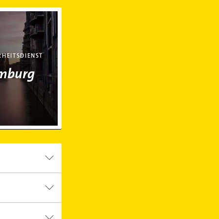
amburg
RHEITSDIENST
mburg