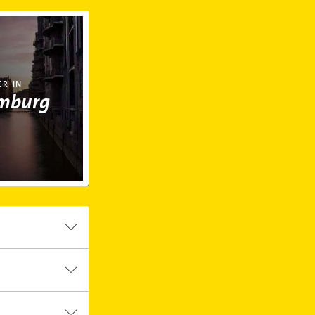
R IN
mburg