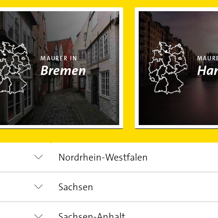
er in Bremen
Maurer in Hamburg
MAURER IN
MAURE
Bremen
Ha
Nordrhein-Westfalen
Sachsen
EINWOHNER
FLÄCHE
17.890.100,00
34.112,70 km²
Sachsen-Anhalt