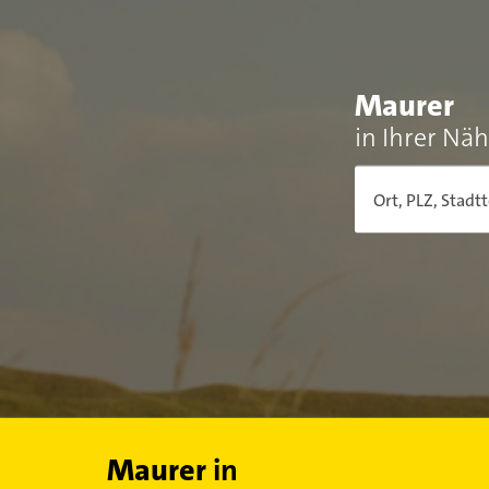
Maurer
in Ihrer Nä
Ort, PLZ, Stadtt
Maurer
in