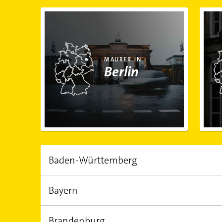
Maurer in Berlin
Maur
MAURER IN
Berlin
Baden-Württemberg
Bayern
EINWOHNER
FLÄCHE
10.951.900,00
35.748,30 km²
Brandenburg