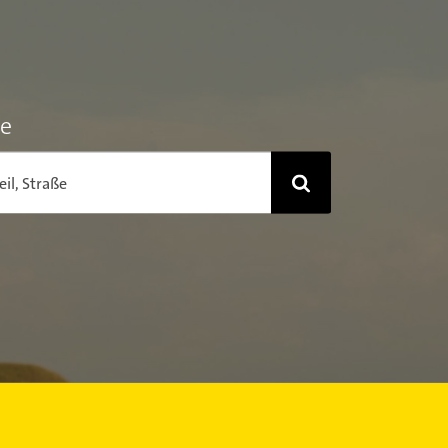
he
eil, Straße