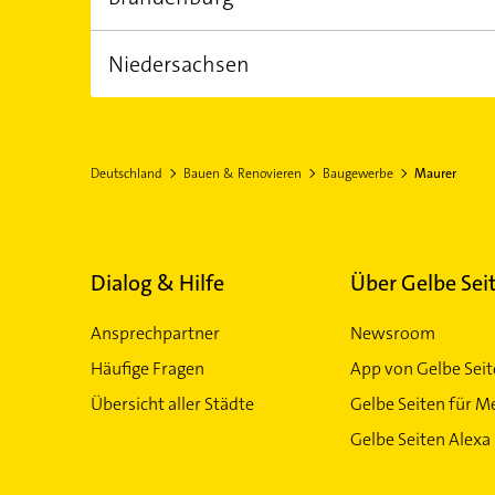
EINWOHNER
FLÄCHE
Crailsheim
12.930.800,00
Backnang
70.542,00 km²
Cregli
Kirchheim unter
Waiblingen
Ulm D
Niedersachsen
EINWOHNER
FLÄCHE
Teck
München
2.494.650,00
Bad Füssing
29.654,40 km²
Weinstadt
EINWOHNER
FLÄCHE
Brandenburg an
7.945.680,00
Oranienburg
47.709,80 km²
Pritzw
Deutschland
Bauen & Renovieren
Baugewerbe
Maurer
der Havel
Hannover
Wolfsburg
Tarmst
Celle
Isernhagen
Papen
Dialog & Hilfe
Über Gelbe Sei
Ansprechpartner
Newsroom
Häufige Fragen
App von Gelbe Sei
Übersicht aller Städte
Gelbe Seiten für M
Gelbe Seiten Alexa 