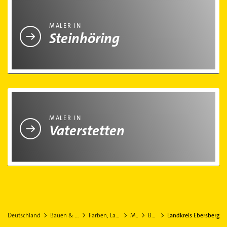
Maler in Steinhöring
MALER IN
Steinhöring
Maler in Vaterstetten
MALER IN
Vaterstetten
Deutschland
Bauen & Renovieren
Farben, Lacke, Anstrich
Maler
Bayern
Landkreis Ebersberg