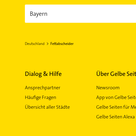
Bayern
EINWOHNER
FLÄCHE
12.930.800,00
70.542,00 km²
Deutschland
Fettabscheider
München
Dialog & Hilfe
Über Gelbe Sei
Ansprechpartner
Newsroom
Häufige Fragen
App von Gelbe Sei
Übersicht aller Städte
Gelbe Seiten für M
Gelbe Seiten Alexa 