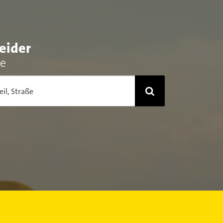
eider
he
eil, Straße