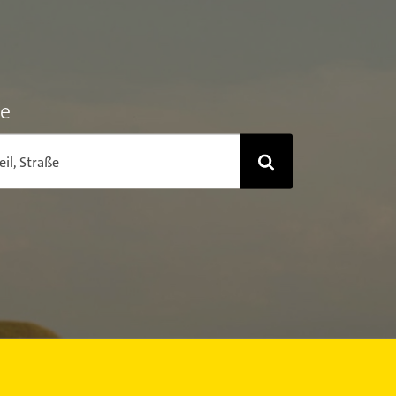
he
eil, Straße