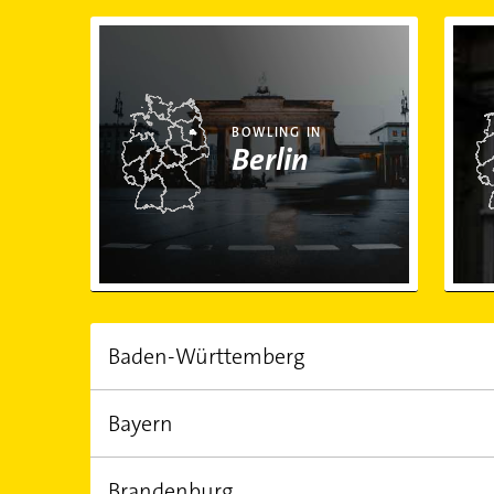
Bowling in Berlin
Bowl
BOWLING IN
Berlin
Baden-Württemberg
Bayern
EINWOHNER
FLÄCHE
10.951.900,00
35.748,30 km²
Brandenburg